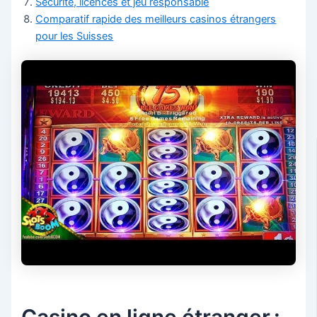
Sécurité, licences et jeu responsable
Comparatif rapide des meilleurs casinos étrangers
pour les Suisses