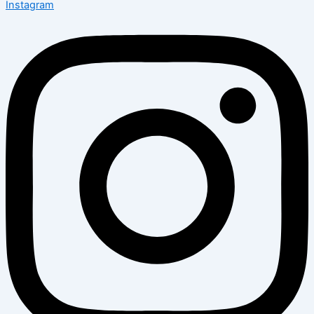
Instagram