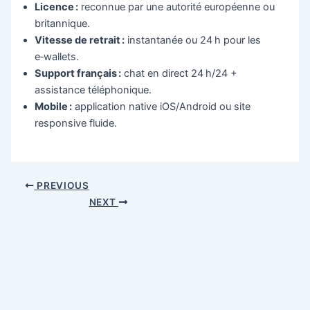
Licence :
reconnue par une autorité européenne ou
britannique.
Vitesse de retrait :
instantanée ou 24 h pour les
e‑wallets.
Support français :
chat en direct 24 h/24 +
assistance téléphonique.
Mobile :
application native iOS/Android ou site
responsive fluide.
PREVIOUS
NEXT