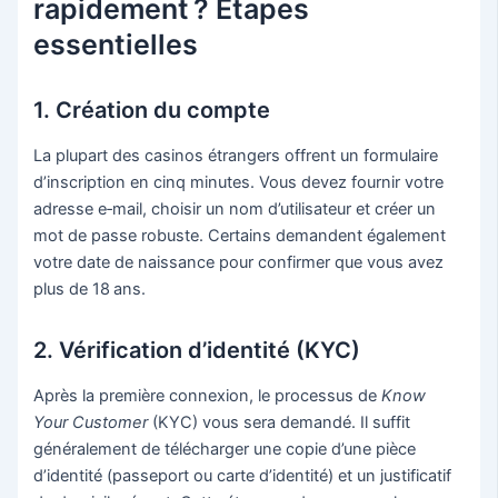
rapidement ? Étapes
essentielles
1. Création du compte
La plupart des casinos étrangers offrent un formulaire
d’inscription en cinq minutes. Vous devez fournir votre
adresse e‑mail, choisir un nom d’utilisateur et créer un
mot de passe robuste. Certains demandent également
votre date de naissance pour confirmer que vous avez
plus de 18 ans.
2. Vérification d’identité (KYC)
Après la première connexion, le processus de
Know
Your Customer
(KYC) vous sera demandé. Il suffit
généralement de télécharger une copie d’une pièce
d’identité (passeport ou carte d’identité) et un justificatif