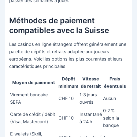
passer des semaines à jouer.
Méthodes de paiement
compatibles avec la Suisse
Les casinos en ligne étrangers offrent généralement une
palette de dépôts et retraits adaptée aux joueurs
européens. Voici les options les plus courantes et leurs
caractéristiques principales :
Dépôt
Vitesse
Frais
Moyen de paiement
minimum
de retrait
éventuels
Virement bancaire
1‑3 jours
CHF 10
Aucun
SEPA
ouvrés
0‑2 %
Carte de crédit / débit
Instantané
CHF 10
selon la
(Visa, Mastercard)
à 24 h
banque
E‑wallets (Skrill,