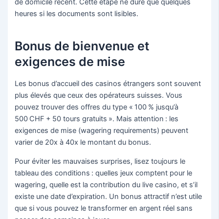
de domicile récent. Cette étape ne dure que quelques
heures si les documents sont lisibles.
Bonus de bienvenue et
exigences de mise
Les bonus d’accueil des casinos étrangers sont souvent
plus élevés que ceux des opérateurs suisses. Vous
pouvez trouver des offres du type « 100 % jusqu’à
500 CHF + 50 tours gratuits ». Mais attention : les
exigences de mise (wagering requirements) peuvent
varier de 20x à 40x le montant du bonus.
Pour éviter les mauvaises surprises, lisez toujours le
tableau des conditions : quelles jeux comptent pour le
wagering, quelle est la contribution du live casino, et s’il
existe une date d’expiration. Un bonus attractif n’est utile
que si vous pouvez le transformer en argent réel sans