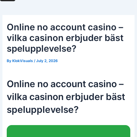
s
t
a
Online no account casino –
g
r
vilka casinon erbjuder bäst
a
spelupplevelse?
m
By
KlokVisuals
/
July 2, 2026
Online no account casino –
vilka casinon erbjuder bäst
spelupplevelse?