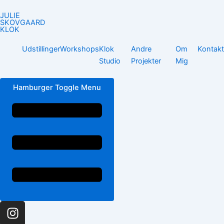
Skip
Post
JULIE
to
navigation
SKOVGAARD
content
KLOK
Udstillinger
Workshops
Klok
Andre
Om
Kontakt
Studio
Projekter
Mig
Hamburger Toggle Menu
I
n