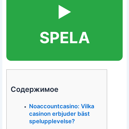
▶️
SPELA
Содержимое
Noaccountcasino: Vilka
casinon erbjuder bäst
spelupplevelse?